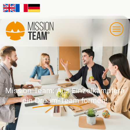
Mission Team: Aus Einzelkämpfern
ein
Dream-Team
formen!