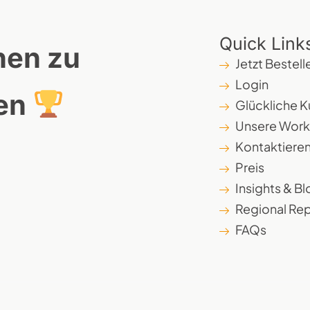
Quick Link
hen zu
Jetzt Bestell
Login
en
Glückliche 
Unsere Wor
Kontaktieren
Preis
Insights & B
Regional Rep
FAQs