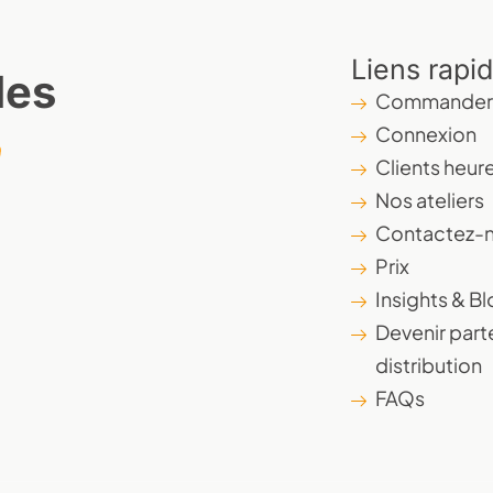
Liens rapi
des
Commander 
Connexion
Clients heur
Nos ateliers
Contactez-
Prix
Insights & B
Devenir part
distribution
FAQs