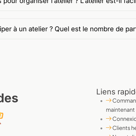
ur organiser l’atelier ? L’atelier est-il fac
er à un atelier ? Quel est le nombre de pa
Liens rapi
 des
Comman
maintenant
Connexi
Clients h