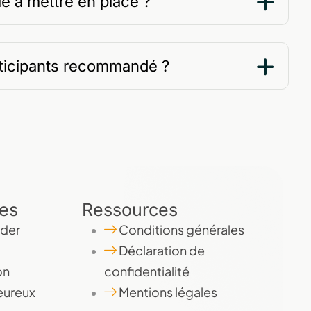
ile à mettre en place ?
rticipants recommandé ?
des
Ressources
der
Conditions générales
Déclaration de
on
confidentialité
eureux
Mentions légales