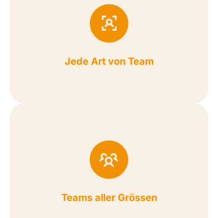
unser Workshop passt zu jedem Team!
ob klein oder gross, Start-up oder Konzern –
Egal, in welcher Branche Ihr Team tätig ist, egal
Jede Art von Team
in Untergruppen!
wir euch gerne bei der optimalen Unterteilung
Personen. Für grössere Teams unterstützen
lohnende Workshops für Teams mit 2 bis 18
Unsere Software bietet inspirierende und
Teams aller Grössen