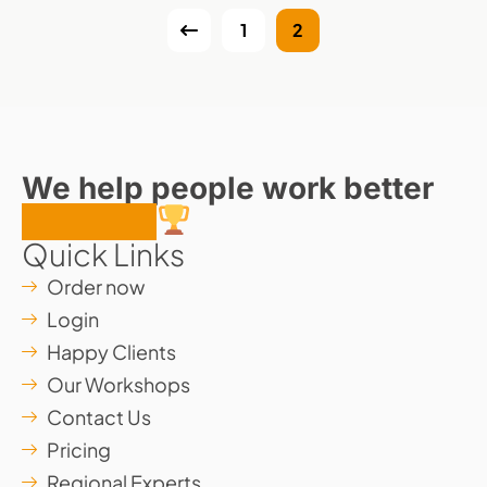
1
2
We help people work better
together
Quick Links
Order now
Login
Happy Clients
Our Workshops
Contact Us
Pricing
Regional Experts