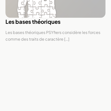
Les bases théoriques
Les bases théoriques PSYfiers considère les forces
comme des traits de caractère […]