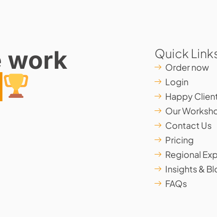
e work
Quick Link
Order now
r
Login
Happy Clien
Our Worksh
Contact Us
Pricing
Regional Exp
Insights & B
FAQs