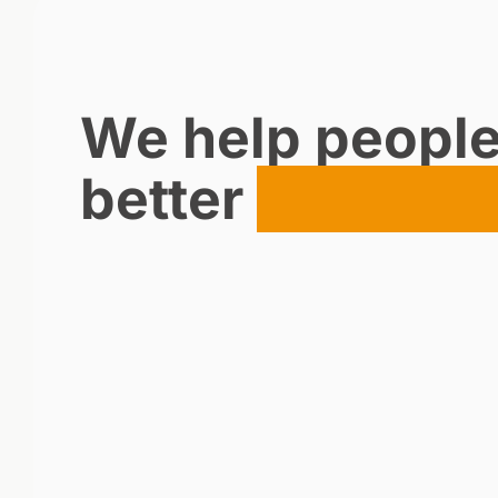
We help peopl
better
togethe