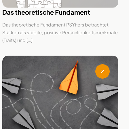
Das theoretische Fundament
Das theoretische Fundament PSYfiers betrachtet
Stärken als stabile, positive Persönlichkeitsmerkmale
(Traits) und […]