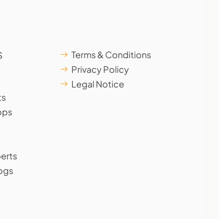
s
Terms & Conditions
Privacy Policy
Legal Notice
ts
ops
erts
logs