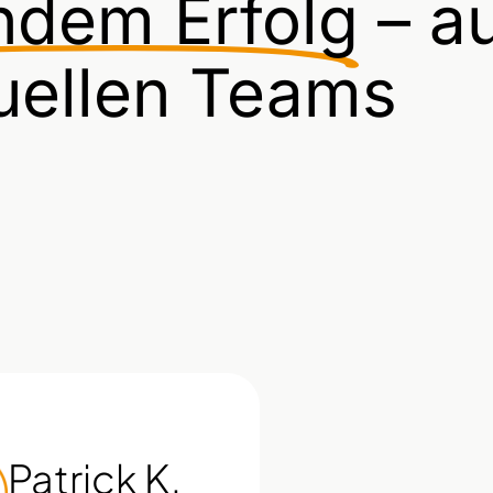
ndem Erfolg
– a
tuellen Teams
Patrick K.