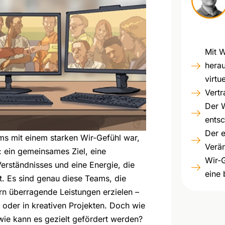
Mit W
hera
virtu
Vert
Der 
entsc
Der 
ms mit einem starken Wir-Gefühl war,
Verä
: ein gemeinsames Ziel, eine
Wir-G
rständnisses und eine Energie, die
eine
t. Es sind genau diese Teams, die
ern überragende Leistungen erzielen –
t oder in kreativen Projekten. Doch wie
wie kann es gezielt gefördert werden?