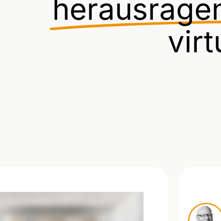
herausrage
vir